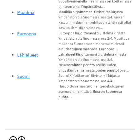
vuosikymmenellä maailmassa on koittamassa
tilinteon aika. Ympäristöva…
Maailma
Maailma Kirjoittamani tiivistelmä kirjasta
Ympäristön tila Suomessa, osa 1/4. Kaiken
kasvu Ihmiskunnan kehitys on tähän asti ollut
kasvua. Ihmisiä on aina va…
Eurooppa
Eurooppa Kirjoittamani tiivistelmä kirjasta
Ympäristön tila Suomessa, osa 2/4. Muuttuva
maanosa Eurooppa on monessa mielessä
ainutlaatuinen maanosa. Euroopas…
Lähialueet
Lähialueet Kirjoittamani tiivistelmä kirjasta
Ympäristön tila Suomessa, osa 3/4.
Neuvostoliiton perintö Teollisuuden,
yhdyskuntien ja maatalouden päästöt ova…
Suomi
Suomi Kirjoittamani tiivistelmä kirjasta
Ympäristön tila Suomessa, osa 4/4.
Haavoittuva maa Suomen geoekologinen
asema on merkittävä. Ilma on Suomessa
puhta…