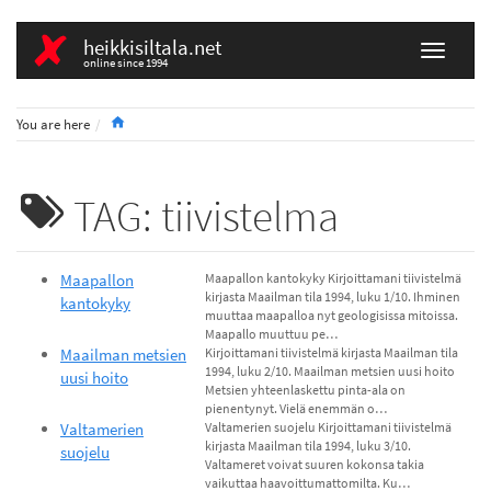
heikkisiltala.net
online since 1994
Home
You are here
TAG: tiivistelma
Maapallon
Maapallon kantokyky Kirjoittamani tiivistelmä
kirjasta Maailman tila 1994, luku 1/10. Ihminen
kantokyky
muuttaa maapalloa nyt geologisissa mitoissa.
Maapallo muuttuu pe…
Maailman metsien
Kirjoittamani tiivistelmä kirjasta Maailman tila
1994, luku 2/10. Maailman metsien uusi hoito
uusi hoito
Metsien yhteenlaskettu pinta-ala on
pienentynyt. Vielä enemmän o…
Valtamerien
Valtamerien suojelu Kirjoittamani tiivistelmä
kirjasta Maailman tila 1994, luku 3/10.
suojelu
Valtameret voivat suuren kokonsa takia
vaikuttaa haavoittumattomilta. Ku…