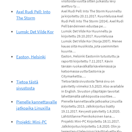
viisitoista vuotta sitten julkaistu levy
asettuu ty…
Axel Rudi Pell: Into
Axel Rudi Pell: Into The Storm Kuunneltu
ja kirjoitettu 20.11.2017. Kuuntelussa Axel
The Storm
Rudi Pell: Into The Storm (2014). Axel Rudi
Pell bändeineen edustaa pe…
Lumsk: Det Vilde Kor
Lumsk: Det Vilde Kor Kuunneltu ja
kirjoitettu 29.10.2017. Kuuntelussa
Lumsk: Det Vilde Kor (Norja 2007). Menee
kauas siitä musiikista, jota useimmiten
kuunte…
Easton, Helsinki
Easton, Helsinki Eastoniin tutustuttu ja
raportti kirjoitettu 7.11.2017. Kävin
tänään ruokavälkällä kävelemässä ja
katsomassa uutta Eastonia ja
Citymarkettia.…
Tietoa tästä
Tietoa tästä sivustosta Tämä sivu on
päivitetty viimeksi 3.5.2023. Also available
sivustosta
in English. Sivuston ylläpitäjän tavoitat
lähettämällä sähköpostia osoittee…
Pienelle kannettavalle
Pienelle kannettavalle jatkoaika Linuxilla
Kirjoitettu 2013. Jälkikirjoitus lisätty
jatkoaika Linuxilla
19.11.2017. Kevyesti päivitetty 1.8.2020.
Lähtötilanne Pienikokoinen kana…
Projekti: Mini-PC
Projekti: Mini-PC Kirjoitettu 18.11.2017.
Jälkikirjoitus kirjoitettu 1.8.2020. Olin jo
laajentanut televisioni käyttöaluetta äly-