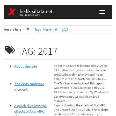
heikkisiltala.net
online since 1994
Home
You are here
Tags · Merkinnät
2017
TAG: 2017
About this site
About this site Page last updated 2023-05-
03. Luettavissa myös suomeksi. You can
contact the webmaster by sending an
email to info at-character heikkisiltala…
The ZeuS malware
The ZeuS malware incident This report
was written in 2014, latest update 2017-
incident
10-22. Summary in Finnish. My Windows 7
desktop computer was hit by ZeuS
malware…
A quick dive into the
A quick dive into the effects of Akai MPC
Live Created 2017-10-22 while my website
effects of Akai MPC
celebrates its 23th anniversary. If you