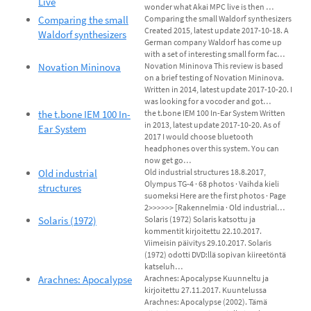
Live
wonder what Akai MPC live is then …
Comparing the small
Comparing the small Waldorf synthesizers
Created 2015, latest update 2017-10-18. A
Waldorf synthesizers
German company Waldorf has come up
with a set of interesting small form fac…
Novation Mininova
Novation Mininova This review is based
on a brief testing of Novation Mininova.
Written in 2014, latest update 2017-10-20. I
was looking for a vocoder and got…
the t.bone IEM 100 In-
the t.bone IEM 100 In-Ear System Written
in 2013, latest update 2017-10-20. As of
Ear System
2017 I would choose bluetooth
headphones over this system. You can
now get go…
Old industrial
Old industrial structures 18.8.2017,
Olympus TG-4 · 68 photos · Vaihda kieli
structures
suomeksi Here are the first photos · Page
2>>>>>> [Rakennelmia · Old industrial…
Solaris (1972)
Solaris (1972) Solaris katsottu ja
kommentit kirjoitettu 22.10.2017.
Viimeisin päivitys 29.10.2017. Solaris
(1972) odotti DVD:llä sopivan kiireetöntä
katseluh…
Arachnes: Apocalypse
Arachnes: Apocalypse Kuunneltu ja
kirjoitettu 27.11.2017. Kuuntelussa
Arachnes: Apocalypse (2002). Tämä