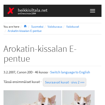
heikkisiltala.net
online since 1994
Home
You are here
Suomeksi
Valokuvaus
Valokuvat
Arokatin-kissalan E-pentue
Arokatin-kissalan E-
pentue
3.2.2007, Canon 20D · 46 kuvaa ·
Switch language to English
Tässä ensimmäiset kuvat ·
Seuraavat kuvat · sivu 2 »»»