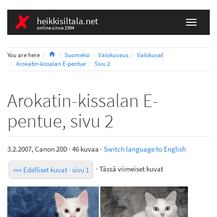
heikkisiltala.net
online since 1994
Home
You are here
Suomeksi
Valokuvaus
Valokuvat
Arokatin-kissalan E-pentue
Sivu 2
Arokatin-kissalan E-
pentue, sivu 2
3.2.2007, Canon 20D · 46 kuvaa ·
Switch language to English
· Tässä viimeiset kuvat
««« Edelliset kuvat · sivu 1