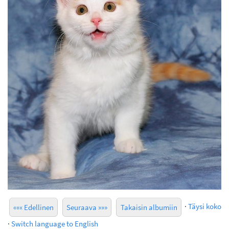
·
Täysi koko
««« Edellinen
Seuraava »»»
Takaisin albumiin
·
Switch language to English