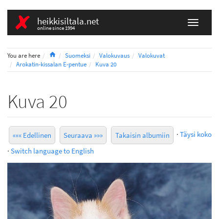
heikkisiltala.net
online since 1994
Home
You are here
Suomeksi
Valokuvaus
Valokuvat
Arokatin-kissalan E-pentue
Kuva 20
Kuva 20
·
Täysi koko
««« Edellinen
Seuraava »»»
Takaisin albumiin
·
Switch language to English