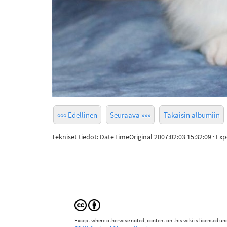
««« Edellinen
Seuraava »»»
Takaisin albumiin
Tekniset tiedot: DateTimeOriginal 2007:02:03 15:32:09 · 
Except where otherwise noted, content on this wiki is licensed und