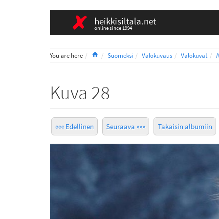
heikkisiltala.net
online since 1994
Home
You are here
Suomeksi
Valokuvaus
Valokuvat
Kuva 28
««« Edellinen
Seuraava »»»
Takaisin albumiin