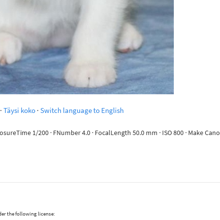
·
Täysi koko
·
Switch language to English
ExposureTime 1/200 · FNumber 4.0 · FocalLength 50.0 mm · ISO 800 · Make Ca
er the following license: