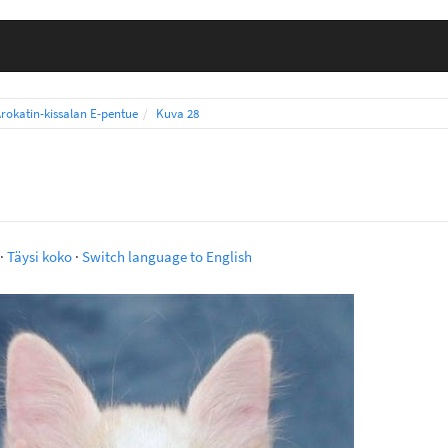
Arokatin-kissalan E-pentue
Kuva 28
·
Täysi koko
·
Switch language to English