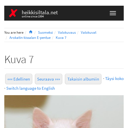
heikkisiltala.net
online since 1994
Home
You are here
Suomeksi
Valokuvaus
Valokuvat
Arokatin-kissalan E-pentue
Kuva 7
Kuva 7
·
Täysi koko
««« Edellinen
Seuraava »»»
Takaisin albumiin
·
Switch language to English