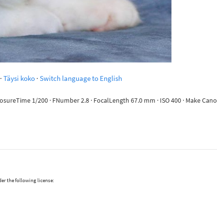
·
Täysi koko
·
Switch language to English
ExposureTime 1/200 · FNumber 2.8 · FocalLength 67.0 mm · ISO 400 · Make Ca
er the following license: