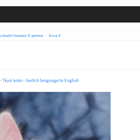
Arokatin-kissalan E-pentue
Kuva 9
·
Täysi koko
·
Switch language to English