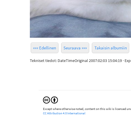
««« Edellinen
Seuraava »»»
Takaisin albumiin
Tekniset tiedot: DateTimeOriginal 2007:02:03 15:04:19 · 
Except where otherwise noted, content on this wiki is licensed und
CC Attribution 4.0 International