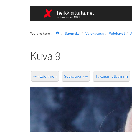
heikkisiltala.net
online since 1994
Home
You are here
Suomeksi
Valokuvaus
Valokuvat
Kuva 9
««« Edellinen
Seuraava »»»
Takaisin albumiin