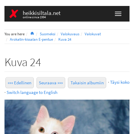
heikkisiltala.net
online since 1994
Home
You are here
Suomeksi
Valokuvaus
Valokuvat
Arokatin-kissalan E-pentue
Kuva 24
Kuva 24
·
Täysi koko
««« Edellinen
Seuraava »»»
Takaisin albumiin
·
Switch language to English