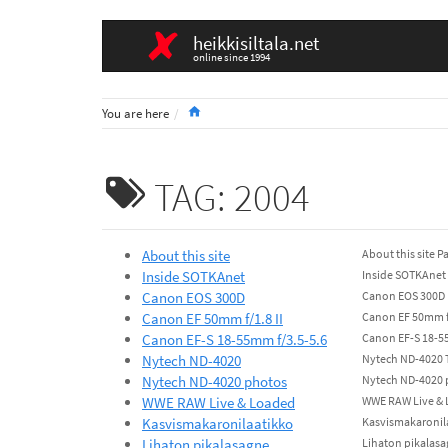
heikkisiltala.net
online since 1994
Home
You are here
TAG: 2004
About this site
About this site 
Inside SOTKAnet
Inside SOTKAnet 
Canon EOS 300D
Canon EOS 300D R
Canon EF 50mm f/1.8 II
Canon EF 50mm f/
Canon EF-S 18-55mm f/3.5-5.6
Canon EF-S 18-55
Nytech ND-4020
Nytech ND-4020 T
Nytech ND-4020 photos
Nytech ND-4020 p
WWE RAW Live & Loaded
WWE RAW Live & L
Kasvismakaronilaatikko
Kasvismakaronila
Lihaton pikalasagne
Lihaton pikalasa