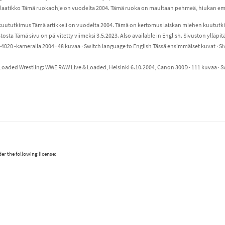
atikko Tämä ruokaohje on vuodelta 2004. Tämä ruoka on maultaan pehmeä, hiukan emäk
uututkimus Tämä artikkeli on vuodelta 2004. Tämä on kertomus laiskan miehen kuututkim
stosta Tämä sivu on päivitetty viimeksi 3.5.2023. Also available in English. Sivuston ylläp
4020 -kameralla 2004 · 48 kuvaa · Switch language to English Tässä ensimmäiset kuvat · 
oaded Wrestling: WWE RAW Live & Loaded, Helsinki 6.10.2004, Canon 300D · 111 kuvaa · S
er the following license: