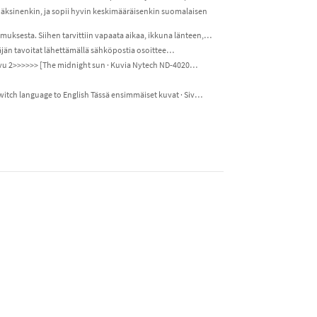
sinenkin, ja sopii hyvin keskimääräisenkin suomalaisen
uksesta. Siihen tarvittiin vapaata aikaa, ikkuna länteen,…
itäjän tavoitat lähettämällä sähköpostia osoittee…
Sivu 2>>>>>> [The midnight sun · Kuvia Nytech ND-4020…
witch language to English Tässä ensimmäiset kuvat · Siv…