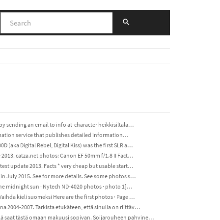
y sending an email to info at-character heikkisiltala…
rmation service that publishes detailed information…
(aka Digital Rebel, Digital Kiss) was the first SLR a…
e 2013. catza.net photos: Canon EF 50mm f/1.8 II Fact…
est update 2013. Facts * very cheap but usable start…
in July 2015. See for more details. See some photos s…
[The midnight sun · Nytech ND-4020 photos · photo 1]…
ihda kieli suomeksi Here are the first photos · Page …
 2004-2007. Tarkista etukäteen, että sinulla on riittäv…
llä saat tästä omaan makuusi sopivan. Soijarouheen pahvine…