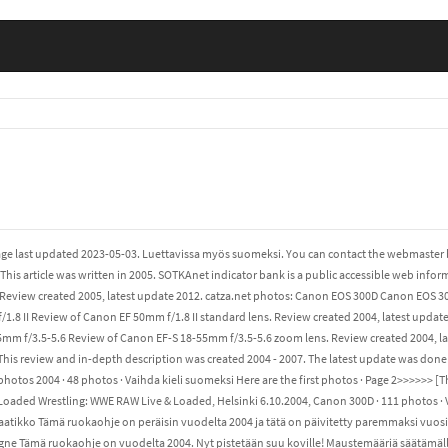
Page last updated 2023-05-03. Luettavissa myös suomeksi. You can contact the webmaster b
This article was written in 2005. SOTKAnet indicator bank is a public accessible web info
eview created 2005, latest update 2012. catza.net photos: Canon EOS 300D Canon EOS 300D 
1.8 II Review of Canon EF 50mm f/1.8 II standard lens. Review created 2004, latest updat
mm f/3.5-5.6 Review of Canon EF-S 18-55mm f/3.5-5.6 zoom lens. Review created 2004, lat
his review and in-depth description was created 2004 - 2007. The latest update was done 
hotos 2004 · 48 photos · Vaihda kieli suomeksi Here are the first photos · Page 2>>>>>> 
oaded Wrestling: WWE RAW Live & Loaded, Helsinki 6.10.2004, Canon 300D · 111 photos · Va
atikko Tämä ruokaohje on peräisin vuodelta 2004 ja tätä on päivitetty paremmaksi vuosina
gne Tämä ruokaohje on vuodelta 2004. Nyt pistetään suu koville! Maustemääriä säätämä