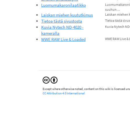
Luomumakaronilaatikko
Luomumakaronila
suuhun…
Laiskan miehen kuututkimus
Laiskan miehen k
Tietoa tästä sivustosta
Tietoa tästä sivu
Kuvia Nytech ND-4020 -
Kuvia Nytech ND-
kameralla
WWE RAW Live & Loaded
WWE RAW Live & L
Except where otherwise noted, content on this wiki is licensed und
CC Attribution 4.0 International