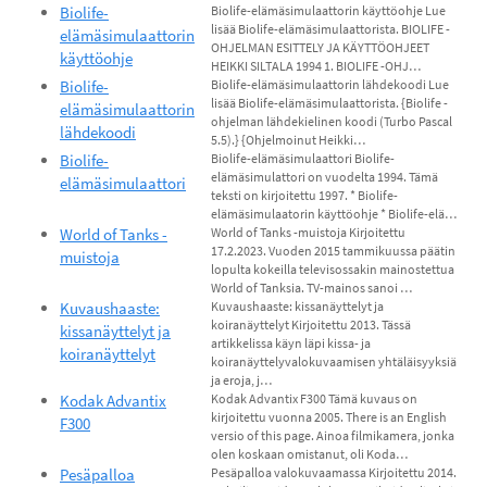
Biolife-
Biolife-elämäsimulaattorin käyttöohje Lue
lisää Biolife-elämäsimulaattorista. BIOLIFE -
elämäsimulaattorin
OHJELMAN ESITTELY JA KÄYTTÖOHJEET
käyttöohje
HEIKKI SILTALA 1994 1. BIOLIFE -OHJ…
Biolife-
Biolife-elämäsimulaattorin lähdekoodi Lue
lisää Biolife-elämäsimulaattorista. {Biolife -
elämäsimulaattorin
ohjelman lähdekielinen koodi (Turbo Pascal
lähdekoodi
5.5).} {Ohjelmoinut Heikki…
Biolife-
Biolife-elämäsimulaattori Biolife-
elämäsimulattori on vuodelta 1994. Tämä
elämäsimulaattori
teksti on kirjoitettu 1997. * Biolife-
elämäsimulaatorin käyttöohje * Biolife-elä…
World of Tanks -
World of Tanks -muistoja Kirjoitettu
17.2.2023. Vuoden 2015 tammikuussa päätin
muistoja
lopulta kokeilla televisossakin mainostettua
World of Tanksia. TV-mainos sanoi …
Kuvaushaaste:
Kuvaushaaste: kissanäyttelyt ja
koiranäyttelyt Kirjoitettu 2013. Tässä
kissanäyttelyt ja
artikkelissa käyn läpi kissa- ja
koiranäyttelyt
koiranäyttelyvalokuvaamisen yhtäläisyyksiä
ja eroja, j…
Kodak Advantix
Kodak Advantix F300 Tämä kuvaus on
kirjoitettu vuonna 2005. There is an English
F300
versio of this page. Ainoa filmikamera, jonka
olen koskaan omistanut, oli Koda…
Pesäpalloa
Pesäpalloa valokuvaamassa Kirjoitettu 2014.