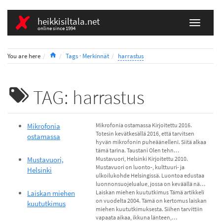
heikkisiltala.net
online since 1994
Home
You are here
Tags · Merkinnät
harrastus
TAG: harrastus
Mikrofonia
Mikrofonia ostamassa Kirjoitettu 2016.
Totesin kevätkesällä 2016, että tarvitsen
ostamassa
hyvän mikrofonin puheäänelleni. Siitä alkaa
tämä tarina. Taustani Olen tehn…
Mustavuori,
Mustavuori, Helsinki Kirjoitettu 2010.
Mustavuori on luonto-, kulttuuri- ja
Helsinki
ulkoilukohde Helsingissä. Luontoa edustaa
luonnonsuojelualue, jossa on keväällä nä…
Laiskan miehen
Laiskan miehen kuututkimus Tämä artikkeli
on vuodelta 2004. Tämä on kertomus laiskan
kuututkimus
miehen kuututkimuksesta. Siihen tarvittiin
vapaata aikaa, ikkuna länteen,…