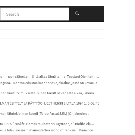
fonin puheäänelleni. Siitä alkaa tämä tarina. Taustani Olen tehn…
lsingissä. Luontoa edustaa luonnonsuojelualue, jossa on keväällä
en kuututkimuksesta. Siihen tarvittiin vapaata aikaa, ikkuna
HJELMAN ESITTELY JA KÄYTTÖOHJEET HEIKKI SILTALA 1994 1. BIOLIFE
elman lähdekielinen koodi (Turbo Pascal 5.5).} {Ohjelmoinut
ttu 1997. * Biolife-elämäsimulaatorin käyttöohje * Biolife-elä…
eilla televisossakin mainostettua World of Tanksia. TV-mainos