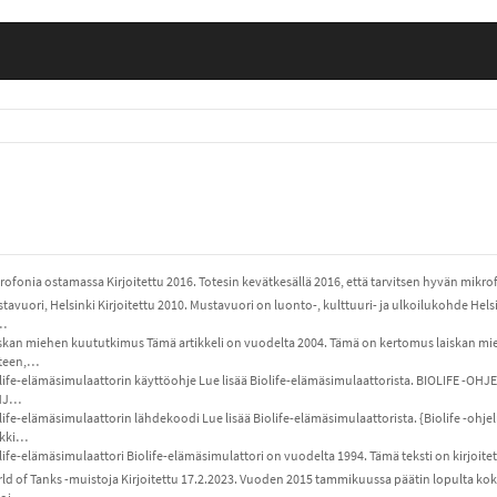
rofonia ostamassa Kirjoitettu 2016. Totesin kevätkesällä 2016, että tarvitsen hyvän mikro
tavuori, Helsinki Kirjoitettu 2010. Mustavuori on luonto-, kulttuuri- ja ulkoilukohde He
…
skan miehen kuututkimus Tämä artikkeli on vuodelta 2004. Tämä on kertomus laiskan mieh
teen,…
life-elämäsimulaattorin käyttöohje Lue lisää Biolife-elämäsimulaattorista. BIOLIFE -O
HJ…
life-elämäsimulaattorin lähdekoodi Lue lisää Biolife-elämäsimulaattorista. {Biolife -ohj
ikki…
life-elämäsimulaattori Biolife-elämäsimulattori on vuodelta 1994. Tämä teksti on kirjoite
ld of Tanks -muistoja Kirjoitettu 17.2.2023. Vuoden 2015 tammikuussa päätin lopulta kok