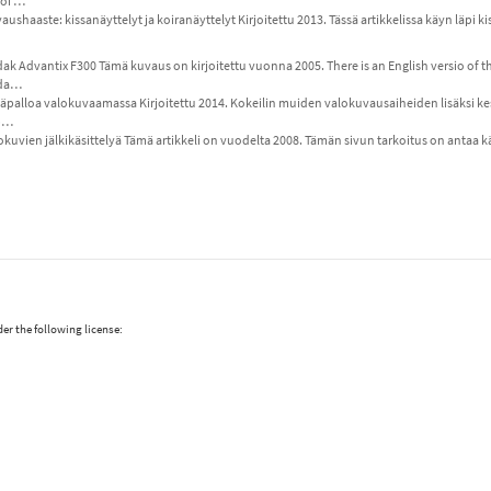
oi …
aushaaste: kissanäyttelyt ja koiranäyttelyt Kirjoitettu 2013. Tässä artikkelissa käyn läpi 
ak Advantix F300 Tämä kuvaus on kirjoitettu vuonna 2005. There is an English versio of t
da…
äpalloa valokuvaamassa Kirjoitettu 2014. Kokeilin muiden valokuvausaiheiden lisäksi ke
p…
okuvien jälkikäsittelyä Tämä artikkeli on vuodelta 2008. Tämän sivun tarkoitus on antaa kä
er the following license: