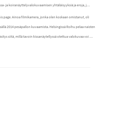
kissa- ja koiranäyttelyvalokuvaamisen yhtäläisyyksiä ja eroja, j…
his page. Ainoa filmikamera, jonka olen koskaan omistanut, oli
sällä 2014 pesäpallon kuvaamista. Helsingissä Roihu pelaa naisten
sitys siitä, millä tavoin kissanäytellyssä otettua valokuvaa voi …