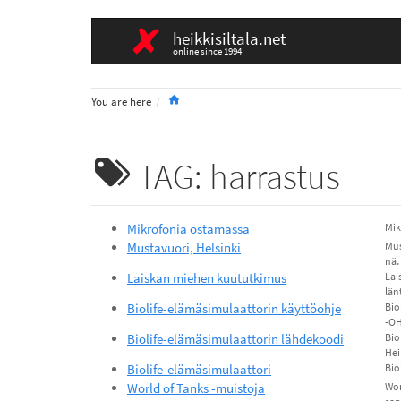
heikkisiltala.net
online since 1994
Home
You are here
TAG: harrastus
Mikrofonia ostamassa
Mik
Mustavuori, Helsinki
Mus
nä
Laiskan miehen kuututkimus
Lai
län
Biolife-elämäsimulaattorin käyttöohje
Bio
-O
Biolife-elämäsimulaattorin lähdekoodi
Bio
He
Biolife-elämäsimulaattori
Bio
World of Tanks -muistoja
Wor