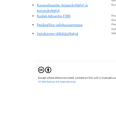
san
Kuvaushaaste: kissanäyttelyt ja
Kuv
koiranäyttelyt
Kodak Advantix F300
Kod
Ko
Pesäpalloa valokuvaamassa
Pes
su
Valokuvien jälkikäsittelyä
Val
Except where otherwise noted, content on this wiki is licensed und
CC Attribution 4.0 International