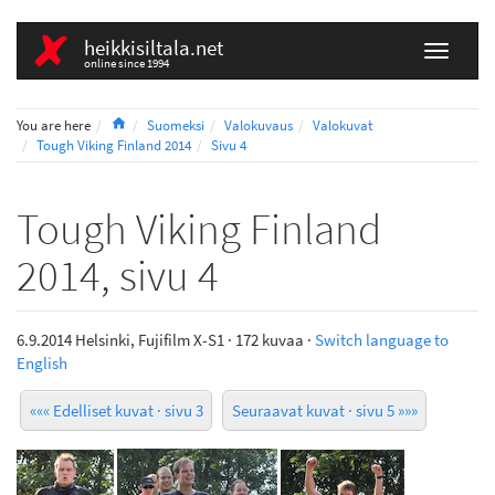
heikkisiltala.net
online since 1994
Home
You are here
Suomeksi
Valokuvaus
Valokuvat
Tough Viking Finland 2014
Sivu 4
Tough Viking Finland
2014, sivu 4
6.9.2014 Helsinki, Fujifilm X-S1 · 172 kuvaa ·
Switch language to
English
««« Edelliset kuvat · sivu 3
Seuraavat kuvat · sivu 5 »»»