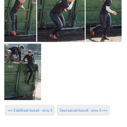
««« Edelliset kuvat · sivu 3
Seuraavat kuvat · sivu 5 »»»