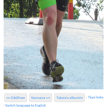
·
Täysi koko
««« Edellinen
Seuraava »»»
Takaisin albumiin
·
Switch language to English