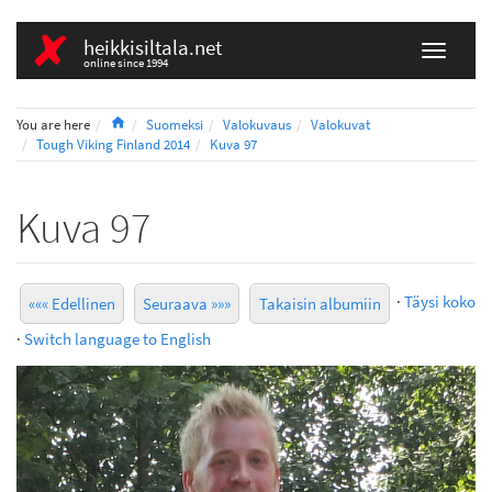
heikkisiltala.net
online since 1994
Home
You are here
Suomeksi
Valokuvaus
Valokuvat
Tough Viking Finland 2014
Kuva 97
Kuva 97
·
Täysi koko
««« Edellinen
Seuraava »»»
Takaisin albumiin
·
Switch language to English