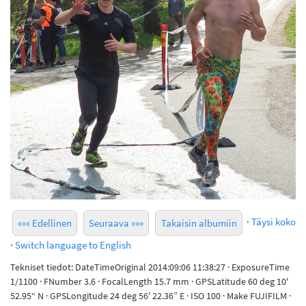
·
Täysi koko
««« Edellinen
Seuraava »»»
Takaisin albumiin
·
Switch language to English
Tekniset tiedot: DateTimeOriginal 2014:09:06 11:38:27 · ExposureTime
1/1100 · FNumber 3.6 · FocalLength 15.7 mm · GPSLatitude 60 deg 10'
52.95“ N · GPSLongitude 24 deg 56' 22.36” E · ISO 100 · Make FUJIFILM ·