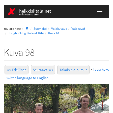
heikkisiltala.net
online since 1994
Home
You are here
Suomeksi
Valokuvaus
Valokuvat
Tough Viking Finland 2014
Kuva 98
Kuva 98
·
Täysi koko
««« Edellinen
Seuraava »»»
Takaisin albumiin
·
Switch language to English