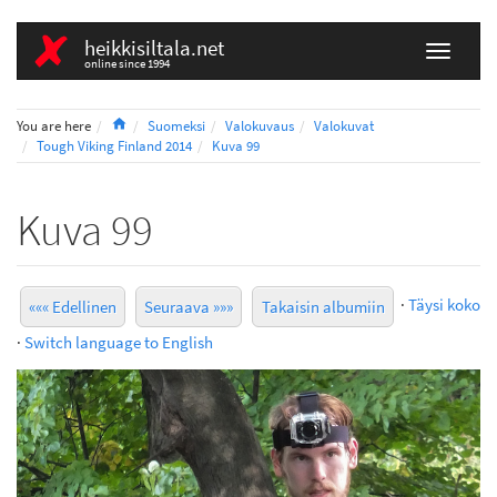
heikkisiltala.net
online since 1994
Home
You are here
Suomeksi
Valokuvaus
Valokuvat
Tough Viking Finland 2014
Kuva 99
Kuva 99
·
Täysi koko
««« Edellinen
Seuraava »»»
Takaisin albumiin
·
Switch language to English