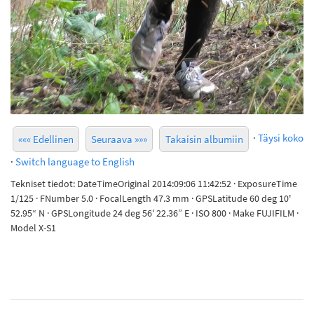
·
Täysi koko
««« Edellinen
Seuraava »»»
Takaisin albumiin
·
Switch language to English
Tekniset tiedot: DateTimeOriginal 2014:09:06 11:42:52 · ExposureTime
1/125 · FNumber 5.0 · FocalLength 47.3 mm · GPSLatitude 60 deg 10'
52.95“ N · GPSLongitude 24 deg 56' 22.36” E · ISO 800 · Make FUJIFILM ·
Model X-S1