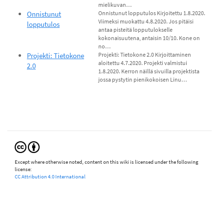
mielikuvan…
Onnistunut
Onnistunut lopputulos Kirjoitettu 1.8.2020.
Viimeksi muokattu 4.8.2020. Jos pitäisi
lopputulos
antaa pisteitä lopputulokselle
kokonaisuutena, antaisin 10/10. Kone on
no…
Projekti: Tietokone
Projekti: Tietokone 2.0 Kirjoittaminen
aloitettu 4.7.2020. Projekti valmistui
2.0
1.8.2020. Kerron näillä sivuilla projektista
jossa pystytin pienikokoisen Linu…
Except where otherwise noted, content on this wiki is licensed under the following
license:
CC Attribution 4.0 International