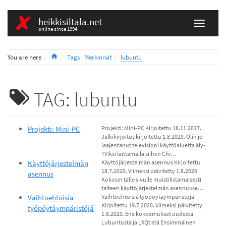
heikkisiltala.net
online since 1994
Home
You are here
Tags · Merkinnät
lubuntu
TAG: lubuntu
Projekti: Mini-PC
Projekti: Mini-PC Kirjoitettu 18.11.2017.
Jälkikirjoitus kirjoitettu 1.8.2020. Olin jo
laajentanut televisioni käyttöaluetta äly-
TV:ksi laittamalla siihen Chr…
Käyttöjärjestelmän
Käyttöjärjestelmän asennus Kirjoitettu
18.7.2020. Viimeksi päivitetty 1.8.2020.
asennus
Kokosin tälle sivulle muistilistamaisesti
talteen käyttöjärjestelmän asennukse…
Vaihtoehtoisia
Vaihtoehtoisia työpöytäympäristöjä
Kirjoitettu 19.7.2020. Viimeksi päivitetty
työpöytäympäristöjä
1.8.2020. Ensikokoemukset uudesta
Lubuntusta ja LXQt:stä Ensimmäinen