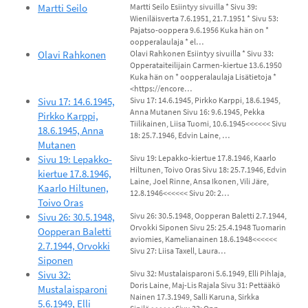
Martti Seilo
Martti Seilo Esiintyy sivuilla * Sivu 39:
Wieniläisverta 7.6.1951, 21.7.1951 * Sivu 53:
Pajatso-ooppera 9.6.1956 Kuka hän on *
oopperalaulaja * el…
Olavi Rahkonen
Olavi Rahkonen Esiintyy sivuilla * Sivu 33:
Opperataiteilijain Carmen-kiertue 13.6.1950
Kuka hän on * oopperalaulaja Lisätietoja *
<https://encore…
Sivu 17: 14.6.1945,
Sivu 17: 14.6.1945, Pirkko Karppi, 18.6.1945,
Anna Mutanen Sivu 16: 9.6.1945, Pekka
Pirkko Karppi,
Tiilikainen, Liisa Tuomi, 10.6.1945<<<<<< Sivu
18.6.1945, Anna
18: 25.7.1946, Edvin Laine, …
Mutanen
Sivu 19: Lepakko-
Sivu 19: Lepakko-kiertue 17.8.1946, Kaarlo
Hiltunen, Toivo Oras Sivu 18: 25.7.1946, Edvin
kiertue 17.8.1946,
Laine, Joel Rinne, Ansa Ikonen, Vili Järe,
Kaarlo Hiltunen,
12.8.1946<<<<<< Sivu 20: 2…
Toivo Oras
Sivu 26: 30.5.1948,
Sivu 26: 30.5.1948, Oopperan Baletti 2.7.1944,
Orvokki Siponen Sivu 25: 25.4.1948 Tuomarin
Oopperan Baletti
aviomies, Kamelianainen 18.6.1948<<<<<<
2.7.1944, Orvokki
Sivu 27: Liisa Taxell, Laura…
Siponen
Sivu 32:
Sivu 32: Mustalaisparoni 5.6.1949, Elli Pihlaja,
Doris Laine, Maj-Lis Rajala Sivu 31: Pettääkö
Mustalaisparoni
Nainen 17.3.1949, Salli Karuna, Sirkka
5.6.1949, Elli