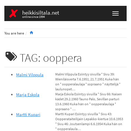
heikkisiltala.net
online since 1994
Home
You are here
TAG: ooppera
Malmi Vilppula
Malmi Vilppula Esiintyy sivuilla * Sivu 39:
Wieniläisverta 7.6.1951, 21.7.1951 Kuka hän
on * oopperalaulaja * sopraano * näyttelijä *
laulunopet…
Marja Eskola
Marja Eskola Esiintyy sivuilla * Sivu 66: Naisen
kädet 29.2.1960 Tauno Palo, Sevillan parturi
13.6.1960 Kuka hän on * oopperalaulaja *
sopraano * …
Martti Kupari
Martti Kupari Esiintyy sivuilla * Sivu 43:
Oopperataiteilijain Lepakko-kiertue 10.6.1953
* Sivu 46: Joutsenlampi 6.6.1954 Kuka hän on
* oopperalaula…