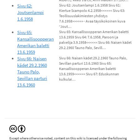
Sivu 62:
Sivu 62: Joutsenlampi 1.6.1958 Sivu 61:
Kiertue Scampolo 4.2.1958<<<<<< Sivu 63:
Joutsenlampi
Teollisuuslakimiesten yhdistys
1.6.1958
7.6.1958>>>>>> · Avaa täysikokoinen kuva
“Jout…
Sivu 65:
Sivu 65: Kansallisoopperan Amerikan baletti
13.6.1959 Sivu 64: 7.6.1958, Parooni ja
Kansallisoopperan
palvelija 3.9.1958<<<<<< Sivu 66: Naisen kädet
Amerikan baletti
29.2.1960 Tauno Palo, Sevill…
13.6.1959
Sivu 66: Naisen
Sivu 66: Naisen kädet 29.2.1960 Tauno Palo,
Sevillan parturi 13.6.1960 Sivu 65:
kädet 29.2.1960
Kansallisoopperan Amerikan baletti
Tauno Palo,
13.6.1959<<<<<< Sivu 67: Eduskunnan
Sevillan parturi
kulkulai…
13.6.1960
Except where otherwise noted, content on this wiki is licensed under the following