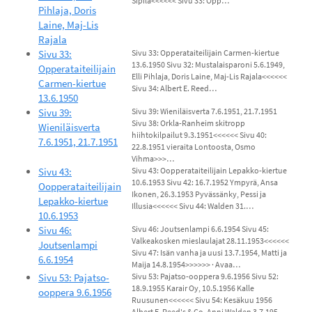
Sipilä<<<<<< Sivu 33: Opp…
Pihlaja, Doris
Laine, Maj-Lis
Rajala
Sivu 33:
Sivu 33: Opperataiteilijain Carmen-kiertue
13.6.1950 Sivu 32: Mustalaisparoni 5.6.1949,
Opperataiteilijain
Elli Pihlaja, Doris Laine, Maj-Lis Rajala<<<<<<
Carmen-kiertue
Sivu 34: Albert E. Reed…
13.6.1950
Sivu 39:
Sivu 39: Wieniläisverta 7.6.1951, 21.7.1951
Sivu 38: Orkla-Ranheim skitropp
Wieniläisverta
hiihtokilpailut 9.3.1951<<<<<< Sivu 40:
7.6.1951, 21.7.1951
22.8.1951 vieraita Lontoosta, Osmo
Vihma>>>…
Sivu 43:
Sivu 43: Oopperataiteilijain Lepakko-kiertue
10.6.1953 Sivu 42: 16.7.1952 Ympyrä, Ansa
Oopperataiteilijain
Ikonen, 26.3.1953 Pyvässänky, Pessi ja
Lepakko-kiertue
Illusia<<<<<< Sivu 44: Walden 31.…
10.6.1953
Sivu 46:
Sivu 46: Joutsenlampi 6.6.1954 Sivu 45:
Valkeakosken mieslaulajat 28.11.1953<<<<<<
Joutsenlampi
Sivu 47: Isän vanha ja uusi 13.7.1954, Matti ja
6.6.1954
Maija 14.8.1954>>>>>> · Avaa…
Sivu 53: Pajatso-
Sivu 53: Pajatso-ooppera 9.6.1956 Sivu 52:
18.9.1955 Karair Oy, 10.5.1956 Kalle
ooppera 9.6.1956
Ruusunen<<<<<< Sivu 54: Kesäkuu 1956
Albert E. Reed's & Co, Anni Walden 3.7.195…