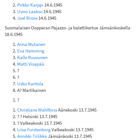
Pirkko Karppi
14.6.1945
Uuno Laakso
14.6.1945
Joel Rinne
14.6.1945
Suomalaisen Oopperan Pajazzo- ja balettikertue Jämsänkoskella
18.6.1945
Anna Mutanen
Eva Hemming
Kalle Ruusunen
Matti Visapää
?
?
Usko Kantola
A? Martikainen
?
Christiane Wahlforss
Äänekoski 13.7.1945
? ? Helsinki 13.7.1945
? Valkeakoski 13.7.1945
Liisa Furstenborg
Valkeakoski 13.7.1945
Annikki Tiilikka
Jämsänkoski 13.7.1945