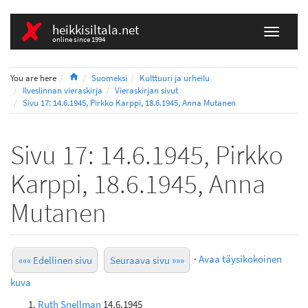
heikkisiltala.net
online since 1994
Home
You are here
Suomeksi
Kulttuuri ja urheilu
Ilveslinnan vieraskirja
Vieraskirjan sivut
Sivu 17: 14.6.1945, Pirkko Karppi, 18.6.1945, Anna Mutanen
Sivu 17: 14.6.1945, Pirkko
Karppi, 18.6.1945, Anna
Mutanen
·
Avaa täysikokoinen
««« Edellinen sivu
Seuraava sivu »»»
kuva
Ruth Snellman
14.6.1945