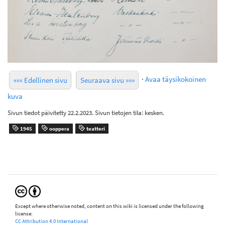
·
Avaa täysikokoinen
««« Edellinen sivu
Seuraava sivu »»»
kuva
Sivun tiedot päivitetty 22.2.2023. Sivun tietojen tila: kesken.
1945
ooppera
teatteri
Except where otherwise noted, content on this wiki is licensed under the following
license:
CC Attribution 4.0 International