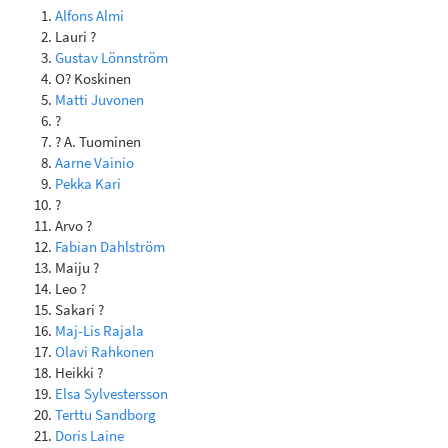
Alfons Almi
Lauri ?
Gustav Lönnström
O? Koskinen
Matti Juvonen
?
? A. Tuominen
Aarne Vainio
Pekka Kari
?
Arvo ?
Fabian Dahlström
Maiju ?
Leo ?
Sakari ?
Maj-Lis Rajala
Olavi Rahkonen
Heikki ?
Elsa Sylvestersson
Terttu Sandborg
Doris Laine