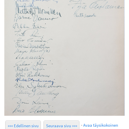
·
Avaa täysikokoinen
««« Edellinen sivu
Seuraava sivu »»»