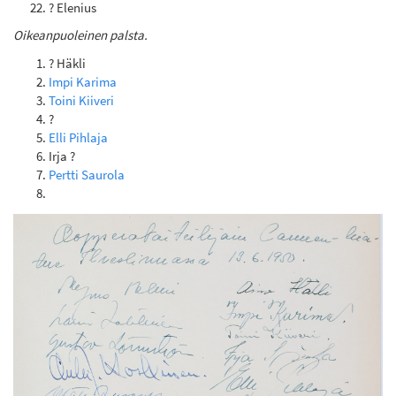
? Elenius
Oikeanpuoleinen palsta.
? Häkli
Impi Karima
Toini Kiiveri
?
Elli Pihlaja
Irja ?
Pertti Saurola