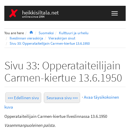
heikkisiltala.net
online since 1994
Home
You are here
Suomeksi
Kulttuuri ja urheilu
Ilveslinnan vieraskirja
Vieraskirjan sivut
Sivu 33: Opperataiteilijain Carmen-kiertue 13.6.1950
Sivu 33: Opperataiteilijain
Carmen-kiertue 13.6.1950
·
Avaa täysikokoinen
««« Edellinen sivu
Seuraava sivu »»»
kuva
Opperataiteilijain Carmen-kiertue Ilveslinnassa 13.6.1950
Vasemmanpuoleinen palsta.