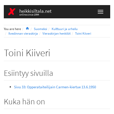
heikkisiltala.net
online since 1994
Home
You are here
Suomeksi
Kulttuuri ja urheilu
Ilveslinnan vieraskirja
Vieraskirjan henkilöt
Toini Kiiveri
Toini Kiiveri
Esiintyy sivuilla
Sivu 33: Opperataiteilijain Carmen-kiertue 13.6.1950
Kuka hän on