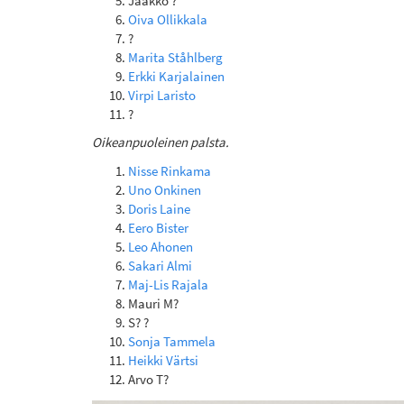
Jaakko ?
Oiva Ollikkala
?
Marita Ståhlberg
Erkki Karjalainen
Virpi Laristo
?
Oikeanpuoleinen palsta.
Nisse Rinkama
Uno Onkinen
Doris Laine
Eero Bister
Leo Ahonen
Sakari Almi
Maj-Lis Rajala
Mauri M?
S? ?
Sonja Tammela
Heikki Värtsi
Arvo T?