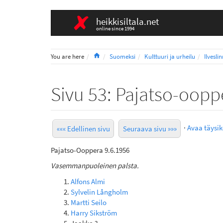
heikkisiltala.net
online since 1994
Home
You are here
Suomeksi
Kulttuuri ja urheilu
Ilvesli
Sivu 53: Pajatso-oopp
·
Avaa täysi
««« Edellinen sivu
Seuraava sivu »»»
Pajatso-Ooppera 9.6.1956
Vasemmanpuoleinen palsta.
Alfons Almi
Sylvelin Långholm
Martti Seilo
Harry Sikström