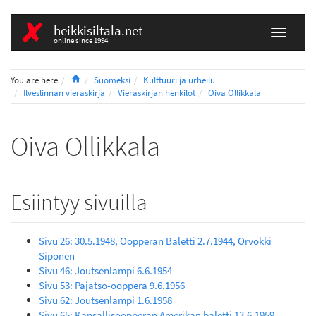
heikkisiltala.net
online since 1994
Home
You are here
Suomeksi
Kulttuuri ja urheilu
Ilveslinnan vieraskirja
Vieraskirjan henkilöt
Oiva Ollikkala
Oiva Ollikkala
Esiintyy sivuilla
Sivu 26: 30.5.1948, Oopperan Baletti 2.7.1944, Orvokki
Siponen
Sivu 46: Joutsenlampi 6.6.1954
Sivu 53: Pajatso-ooppera 9.6.1956
Sivu 62: Joutsenlampi 1.6.1958
Sivu 65: Kansallisoopperan Amerikan baletti 13.6.1959