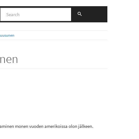
 Ruusunen
unen
tapaaminen monen vuoden amerikoissa olon jälkeen.