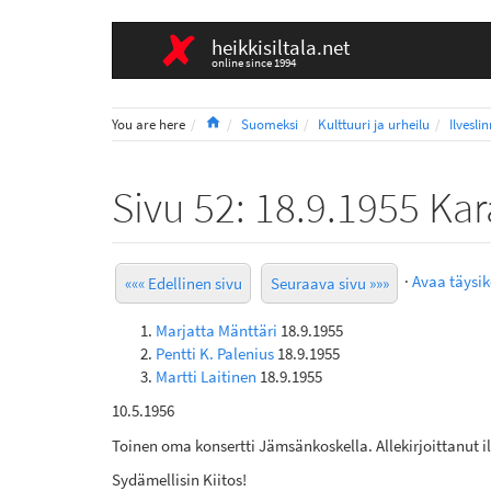
heikkisiltala.net
online since 1994
Home
You are here
Suomeksi
Kulttuuri ja urheilu
Ilvesli
Sivu 52: 18.9.1955 Ka
·
Avaa täysi
««« Edellinen sivu
Seuraava sivu »»»
Marjatta Mänttäri
18.9.1955
Pentti K. Palenius
18.9.1955
Martti Laitinen
18.9.1955
10.5.1956
Toinen oma konsertti Jämsänkoskella. Allekirjoittanut i
Sydämellisin Kiitos!