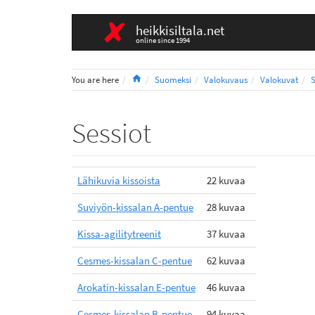
heikkisiltala.net
online since 1994
Home
You are here
Suomeksi
Valokuvaus
Valokuvat
S
Sessiot
Lähikuvia kissoista
22 kuvaa
Suviyön-kissalan A-pentue
28 kuvaa
Kissa-agilitytreenit
37 kuvaa
Cesmes-kissalan C-pentue
62 kuvaa
Arokatin-kissalan E-pentue
46 kuvaa
Cesmes-kissalan B-pentue
94 kuvaa