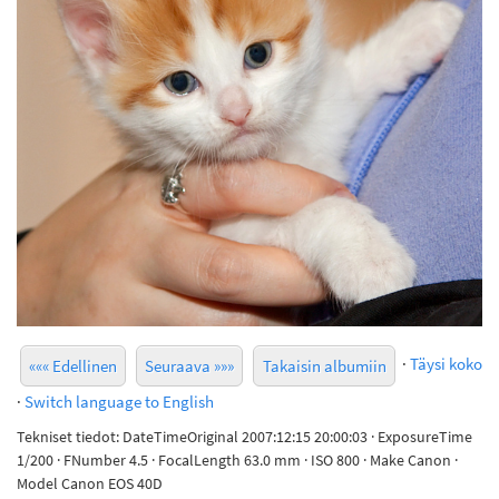
·
Täysi koko
««« Edellinen
Seuraava »»»
Takaisin albumiin
·
Switch language to English
Tekniset tiedot: DateTimeOriginal 2007:12:15 20:00:03 · ExposureTime
1/200 · FNumber 4.5 · FocalLength 63.0 mm · ISO 800 · Make Canon ·
Model Canon EOS 40D