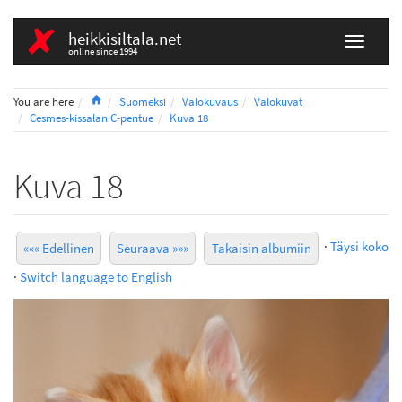
heikkisiltala.net
online since 1994
Home
You are here
Suomeksi
Valokuvaus
Valokuvat
Cesmes-kissalan C-pentue
Kuva 18
Kuva 18
·
Täysi koko
««« Edellinen
Seuraava »»»
Takaisin albumiin
·
Switch language to English