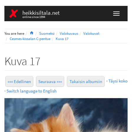
heikkisiltala.net
online since 1994
Home
You are here
Suomeksi
Valokuvaus
Valokuvat
Cesmes-kissalan C-pentue
Kuva 17
Kuva 17
·
Täysi koko
««« Edellinen
Seuraava »»»
Takaisin albumiin
·
Switch language to English