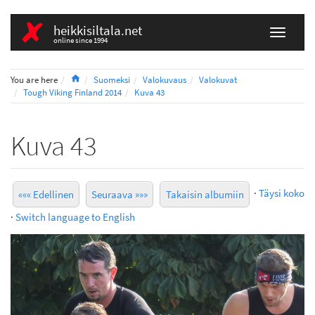
heikkisiltala.net
online since 1994
Home
You are here
Suomeksi
Valokuvaus
Valokuvat
Tough Viking Finland 2014
Kuva 43
Kuva 43
·
Täysi koko
««« Edellinen
Seuraava »»»
Takaisin albumiin
·
Switch language to English