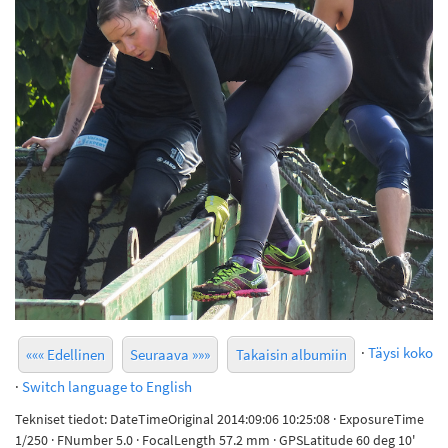
·
Täysi koko
««« Edellinen
Seuraava »»»
Takaisin albumiin
·
Switch language to English
Tekniset tiedot: DateTimeOriginal 2014:09:06 10:25:08 · ExposureTime
1/250 · FNumber 5.0 · FocalLength 57.2 mm · GPSLatitude 60 deg 10'