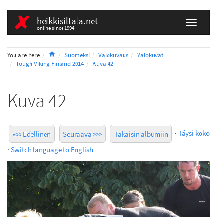
heikkisiltala.net
online since 1994
Home
You are here
Suomeksi
Valokuvaus
Valokuvat
Tough Viking Finland 2014
Kuva 42
Kuva 42
·
Täysi koko
««« Edellinen
Seuraava »»»
Takaisin albumiin
·
Switch language to English