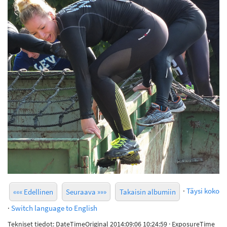
·
Täysi koko
««« Edellinen
Seuraava »»»
Takaisin albumiin
·
Switch language to English
Tekniset tiedot: DateTimeOriginal 2014:09:06 10:24:59 · ExposureTime