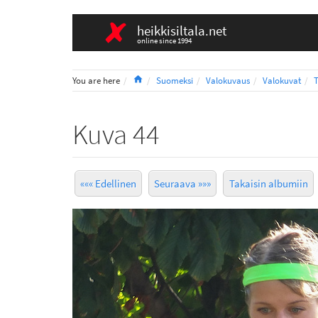
heikkisiltala.net
online since 1994
Home
You are here
Suomeksi
Valokuvaus
Valokuvat
Kuva 44
««« Edellinen
Seuraava »»»
Takaisin albumiin