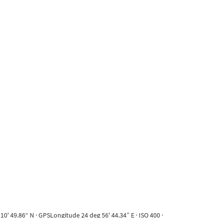
' 49.86“ N · GPSLongitude 24 deg 56' 44.34” E · ISO 400 ·