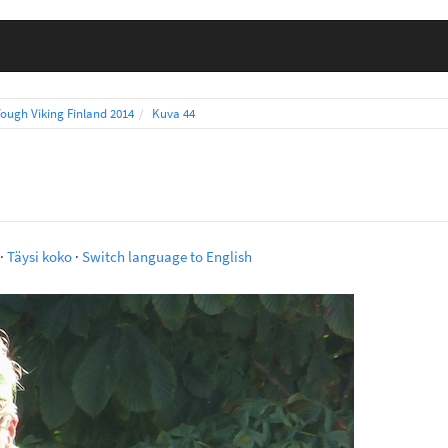
Tough Viking Finland 2014
Kuva 44
·
Täysi koko
·
Switch language to English