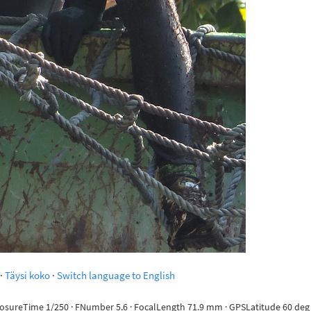
·
Täysi koko
·
Switch language to English
posureTime 1/250 · FNumber 5.6 · FocalLength 71.9 mm · GPSLatitude 60 deg 10