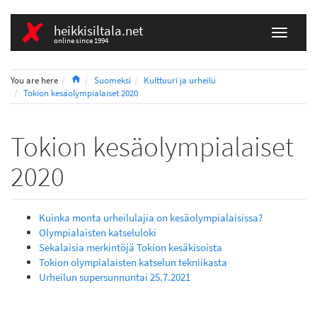
heikkisiltala.net
online since 1994
Home
You are here
Suomeksi
Kulttuuri ja urheilu
Tokion kesäolympialaiset 2020
Tokion kesäolympialaiset
2020
Kuinka monta urheilulajia on kesäolympialaisissa?
Olympialaisten katseluloki
Sekalaisia merkintöjä Tokion kesäkisoista
Tokion olympialaisten katselun tekniikasta
Urheilun supersunnuntai 25.7.2021