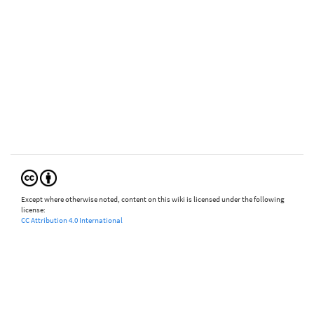
Except where otherwise noted, content on this wiki is licensed under the following
license:
CC Attribution 4.0 International