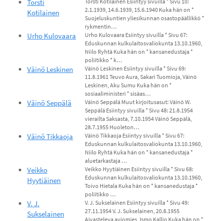
Torsti
Torsti Kotilainen Esiintyy sivuilla * Sivu 10:
2.1.1939, 14.6.1939, 15.6.1940 Kuka hän on *
Kotilainen
Suojeluskuntien yliesikunnan osastopäällikkö *
rykmentin…
Urho Kulovaara
Urho Kulovaara Esiintyy sivuilla * Sivu 67:
Eduskunnan kulkulaitosvaliokunta 13.10.1960,
Niilo Ryhtä Kuka hän on * kansanedustaja *
poliitikko * k…
Väinö Leskinen
Väinö Leskinen Esiintyy sivuilla * Sivu 69:
11.8.1961 Teuvo Aura, Sakari Tuomioja, Väinö
Leskinen, Aku Sumu Kuka hän on *
sosiaaliministeri * sisäas…
Väinö Seppälä
Väinö Seppälä Muut kirjoitusasut: Väinö W.
Seppälä Esiintyy sivuilla * Sivu 48: 21.8.1954
vierailta Saksasta, 7.10.1954 Väinö Seppälä,
28.7.1955 Huoleton…
Väinö Tikkaoja
Väinö Tikkaoja Esiintyy sivuilla * Sivu 67:
Eduskunnan kulkulaitosvaliokunta 13.10.1960,
Niilo Ryhtä Kuka hän on * kansanedustaja *
aluetarkastaja …
Veikko
Veikko Hyytiäinen Esiintyy sivuilla * Sivu 68:
Eduskunnan kulkulaitosvaliokunta 13.10.1960,
Hyytiäinen
Toivo Hietala Kuka hän on * kansanedustaja *
poliitikko …
V. J.
V. J. Sukselainen Esiintyy sivuilla * Sivu 49:
27.11.1954 V. J. Sukselainen, 20.8.1955
Sukselainen
Aivasteleva aviomies, Ismo Kallio Kuka hän on *