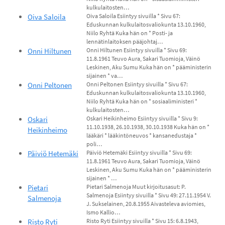
kulkulaitosten…
Oiva Saloila
Oiva Saloila Esiintyy sivuilla * Sivu 67:
Eduskunnan kulkulaitosvaliokunta 13.10.1960,
Niilo Ryhtä Kuka hän on * Posti- ja
lennätinlaitoksen pääjohtaj…
Onni Hiltunen
Onni Hiltunen Esiintyy sivuilla * Sivu 69:
11.8.1961 Teuvo Aura, Sakari Tuomioja, Väinö
Leskinen, Aku Sumu Kuka hän on * pääministerin
sijainen * va…
Onni Peltonen
Onni Peltonen Esiintyy sivuilla * Sivu 67:
Eduskunnan kulkulaitosvaliokunta 13.10.1960,
Niilo Ryhtä Kuka hän on * sosiaaliministeri *
kulkulaitosten…
Oskari
Oskari Heikinheimo Esiintyy sivuilla * Sivu 9:
11.10.1938, 26.10.1938, 30.10.1938 Kuka hän on *
Heikinheimo
lääkäri * lääkintöneuvos * kansanedustaja *
poli…
Päiviö Hetemäki
Päiviö Hetemäki Esiintyy sivuilla * Sivu 69:
11.8.1961 Teuvo Aura, Sakari Tuomioja, Väinö
Leskinen, Aku Sumu Kuka hän on * pääministerin
sijainen * …
Pietari
Pietari Salmenoja Muut kirjoitusasut: P.
Salmenoja Esiintyy sivuilla * Sivu 49: 27.11.1954 V.
Salmenoja
J. Sukselainen, 20.8.1955 Aivasteleva aviomies,
Ismo Kallio…
Risto Ryti
Risto Ryti Esiintyy sivuilla * Sivu 15: 6.8.1943,