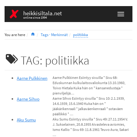
heikkisiltala.net
online since 1994
Home
You are here
Tags · Merkinnät
politiikka
TAG: politiikka
Aarne Pulkkinen
Aarne Pulkkinen Esiintyy sivuilla * Sivu 68:
Eduskunnan kulkulaitosvaliokunta 13.10.1960,
Toivo Hietala Kuka hän on * kansanedustaja *
pienviljelijä…
Aarne Sihvo
Aarne Sihvo Esiintyy sivuilla * Sivu 10: 2.1.1939,
14.6.1939, 15.6.1940 Kuka hän on *
jääkärikenraali * jalkaväenkenraali * sotaväen
päällikkö * …
Aku Sumu
Aku Sumu Esiintyy sivuilla * Sivu 49: 27.11.1954 V.
J. Sukselainen, 20.8.1955 Aivasteleva aviomies,
Ismo Kallio * Sivu 69: 11.8.1961 Teuvo Aura, Sakari
…