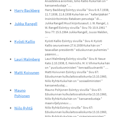
Aivasteleva aviomies, Ismo Kallio Kuka hän on *
kansanedustaja * …
Harry Backberg
Harry Backberg Esiintyy sivuilla * Sivu 6: 8.7.1938,
11.7.1938, 11.8.1938 Kuka hän on * kalterijääkäri *
Insinööritoimisto Rataksen perustaja * di…
Jukka Rangell
Jukka Rangell Muut kirjoitusasut: J. W. Rangel, J.
W. Rangell Esiintyy sivuilla * Sivu 70: 10.9.1961 *
Sivu 77: 15.5.1964 Jukka Rangell, Juuso Walden,
…
Kyösti Kallio
Kyösti Kallio Esiintyy sivuilla * Sivu 4: Kyösti
Kallio seurueineen 27.6.1938 Kuka hän on *
tasavallan presidentti * eduskunnan puhemies *
päämini…
Lauri Malmberg
Lauri Malmberg Esiintyy sivuilla * Sivu 8: Yasue
Kato 2.10.1938, E. Heinrichs. M. V. Vihma Kuka hän
on * puolustusministeri * kenraaliluutnantti * …
Matti Koivunen
Matti Koivunen Esiintyy sivuilla * Sivu 67:
Eduskunnan kulkulaitosvaliokunta 13.10.1960,
Niilo Ryhtä Kuka hän on * sosiaaliministeri *
kansanedustaj…
Mauno
Mauno Pohjonen Esiintyy sivuilla * Sivu 67:
Eduskunnan kulkulaitosvaliokunta 13.10.1960,
Pohjonen
Niilo Ryhtä Kuka hän on * kansanedustaja *
maanviljelysneuv…
Niilo Ryhtä
Niilo Ryhtä Esiintyy sivuilla * Sivu 67:
Eduskunnan kulkulaitosvaliokunta 13.10.1960,
Niilo Ryhtä Kuka hän on * sisäasiainministeri *