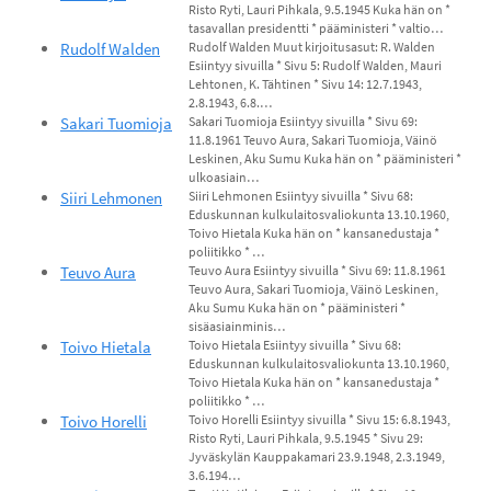
Risto Ryti, Lauri Pihkala, 9.5.1945 Kuka hän on *
tasavallan presidentti * pääministeri * valtio…
Rudolf Walden
Rudolf Walden Muut kirjoitusasut: R. Walden
Esiintyy sivuilla * Sivu 5: Rudolf Walden, Mauri
Lehtonen, K. Tähtinen * Sivu 14: 12.7.1943,
2.8.1943, 6.8.…
Sakari Tuomioja
Sakari Tuomioja Esiintyy sivuilla * Sivu 69:
11.8.1961 Teuvo Aura, Sakari Tuomioja, Väinö
Leskinen, Aku Sumu Kuka hän on * pääministeri *
ulkoasiain…
Siiri Lehmonen
Siiri Lehmonen Esiintyy sivuilla * Sivu 68:
Eduskunnan kulkulaitosvaliokunta 13.10.1960,
Toivo Hietala Kuka hän on * kansanedustaja *
poliitikko * …
Teuvo Aura
Teuvo Aura Esiintyy sivuilla * Sivu 69: 11.8.1961
Teuvo Aura, Sakari Tuomioja, Väinö Leskinen,
Aku Sumu Kuka hän on * pääministeri *
sisäasiainminis…
Toivo Hietala
Toivo Hietala Esiintyy sivuilla * Sivu 68:
Eduskunnan kulkulaitosvaliokunta 13.10.1960,
Toivo Hietala Kuka hän on * kansanedustaja *
poliitikko * …
Toivo Horelli
Toivo Horelli Esiintyy sivuilla * Sivu 15: 6.8.1943,
Risto Ryti, Lauri Pihkala, 9.5.1945 * Sivu 29:
Jyväskylän Kauppakamari 23.9.1948, 2.3.1949,
3.6.194…