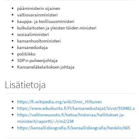
pääministerin sijainen
valtiovarainministeri
kauppa- ja teollisuusministeri
kulkulaitosten ja yleisten töiden ministeri
sosiaaliministeri
kansanhuoltoministeri
kansanedustaja
politiikko
SDP:n puheenjohtaja
Kansaneläkelaitoksen johtaja
Lisätietoja
https://fi.wikipedia.org/wiki/Onni_Hiltunen
https://www.eduskunta.fi/FI/kansanedustajat/Sivut/910482.as
https://valtioneuvosto.fi/tietoa/historiaa/hallitukset-ja-
ministerit/raportti/-/r/m2/234
https://kansallisbiografia.fi/kansallisbiografia/henkilo/665