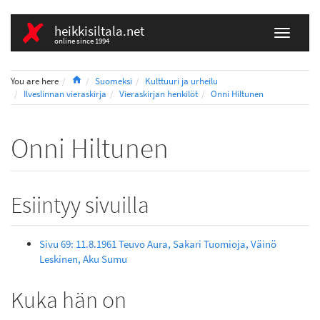
heikkisiltala.net
online since 1994
Home
You are here
Suomeksi
Kulttuuri ja urheilu
Ilveslinnan vieraskirja
Vieraskirjan henkilöt
Onni Hiltunen
Onni Hiltunen
Esiintyy sivuilla
Sivu 69: 11.8.1961 Teuvo Aura, Sakari Tuomioja, Väinö
Leskinen, Aku Sumu
Kuka hän on