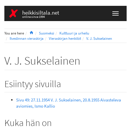
heikkisiltala.net
online since 1994
Home
You are here
Suomeksi
Kulttuuri ja urheilu
Ilveslinnan vieraskirja
Vieraskirjan henkilöt
V. J. Sukselainen
V. J. Sukselainen
Esiintyy sivuilla
Sivu 49: 27.11.1954 V. J. Sukselainen, 20.8.1955 Aivasteleva
aviomies, Ismo Kallio
Kuka hän on