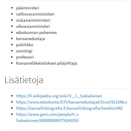
pääministeri
valtiovarainministeri
sisäasiainministeri
ulkoasianministeri
eduskunnan puhemies
kansanedustaja
poliitikko
sosiologi
professori
Kansaneläkelaitoksen pääjohtaja
Lisätietoja
https://fi.wikipedia.org/wiki/V._J._Sukselainen
https://www.eduskunta.fi/FI/kansanedustajat/Sivut/911548.as
https://kansallisbiografia.fi/kansallisbiografia/henkilo/642
https://www.geni.com/people/V-J-
Sukselainen/6000000069776541055