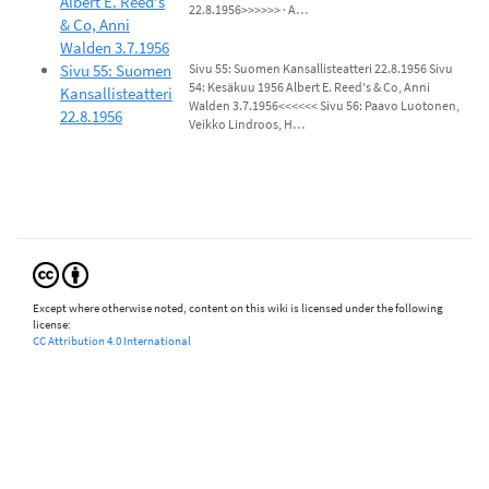
Albert E. Reed's
22.8.1956>>>>>> · A…
& Co, Anni
Walden 3.7.1956
Sivu 55: Suomen
Sivu 55: Suomen Kansallisteatteri 22.8.1956 Sivu
54: Kesäkuu 1956 Albert E. Reed's & Co, Anni
Kansallisteatteri
Walden 3.7.1956<<<<<< Sivu 56: Paavo Luotonen,
22.8.1956
Veikko Lindroos, H…
Except where otherwise noted, content on this wiki is licensed under the following
license:
CC Attribution 4.0 International