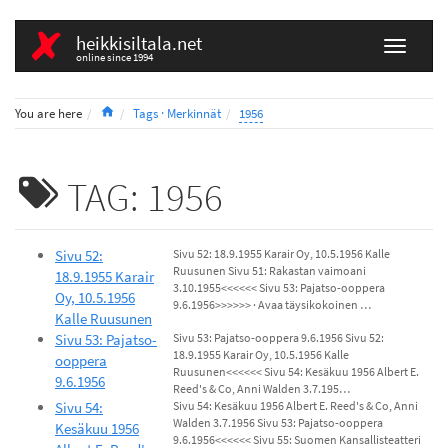
heikkisiltala.net
online since 1994
Home
You are here
Tags · Merkinnät
1956
TAG: 1956
Sivu 52:
Sivu 52: 18.9.1955 Karair Oy, 10.5.1956 Kalle
Ruusunen Sivu 51: Rakastan vaimoani
18.9.1955 Karair
3.10.1955<<<<<< Sivu 53: Pajatso-ooppera
Oy, 10.5.1956
9.6.1956>>>>>> · Avaa täysikokoinen …
Kalle Ruusunen
Sivu 53: Pajatso-
Sivu 53: Pajatso-ooppera 9.6.1956 Sivu 52:
18.9.1955 Karair Oy, 10.5.1956 Kalle
ooppera
Ruusunen<<<<<< Sivu 54: Kesäkuu 1956 Albert E.
9.6.1956
Reed's & Co, Anni Walden 3.7.195…
Sivu 54:
Sivu 54: Kesäkuu 1956 Albert E. Reed's & Co, Anni
Walden 3.7.1956 Sivu 53: Pajatso-ooppera
Kesäkuu 1956
9.6.1956<<<<<< Sivu 55: Suomen Kansallisteatteri