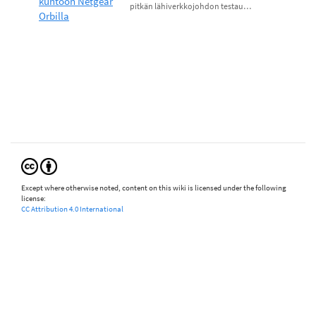
kuntoon Netgear
pitkän lähiverkkojohdon testau…
Orbilla
Except where otherwise noted, content on this wiki is licensed under the following
license:
CC Attribution 4.0 International