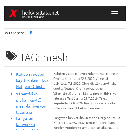
heikkisiltala.net
online since 1994
Home
You are here
TAG: mesh
Kahden vuoden
Kahden vuoden käyttökokemukset Netgear
Orbista Kirjoitettu 22.6.2020. Viimeksi
käyttökokemukset
päivitetty 7.8.2020. Olen käyttänyt nyt kaksi
Netgear Orbista
vuotta Netgear Orbiin perustuvaa …
Vähentääkö
Vähentääkö piuhan käyttö mesh-lähiverkon
latenssia Testit tehty 29.7.2019. Teksti
piuhan käyttö
kirjoitettu 22.6.2020. Pystytin kaksi vuotta
mesh-lähiverkon
sitten Netgear Orbi-tuotteeseen…
latenssia
Langaton
Langaton lähiverkko kuntoon Netgear Orbilla
Kirjoitettu 30.6.2018. Luettavana on myös
lähiverkko
kahden vuoden kokemukset kesältä 2020 ja