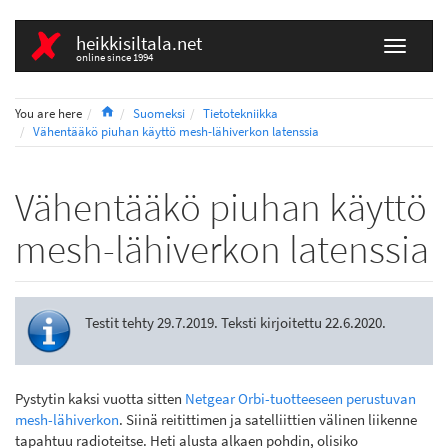
heikkisiltala.net
online since 1994
Home
You are here
Suomeksi
Tietotekniikka
Vähentääkö piuhan käyttö mesh-lähiverkon latenssia
Vähentääkö piuhan käyttö
mesh-lähiverkon latenssia
Testit tehty 29.7.2019. Teksti kirjoitettu 22.6.2020.
Pystytin kaksi vuotta sitten
Netgear Orbi-tuotteeseen perustuvan
mesh-lähiverkon
. Siinä reitittimen ja satelliittien välinen liikenne
tapahtuu radioteitse. Heti alusta alkaen pohdin, olisiko