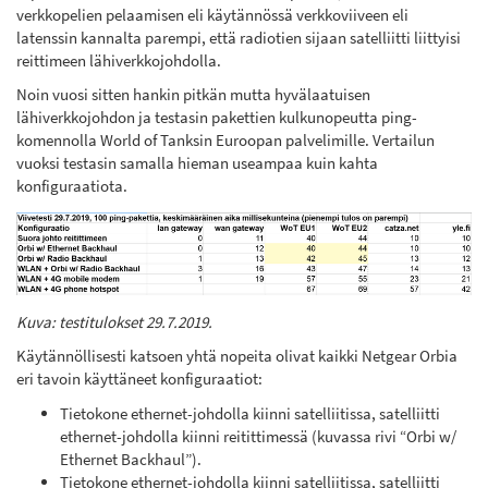
verkkopelien pelaamisen eli käytännössä verkkoviiveen eli
latenssin kannalta parempi, että radiotien sijaan satelliitti liittyisi
reittimeen lähiverkkojohdolla.
Noin vuosi sitten hankin pitkän mutta hyvälaatuisen
lähiverkkojohdon ja testasin pakettien kulkunopeutta ping-
komennolla World of Tanksin Euroopan palvelimille. Vertailun
vuoksi testasin samalla hieman useampaa kuin kahta
konfiguraatiota.
Kuva: testitulokset 29.7.2019.
Käytännöllisesti katsoen yhtä nopeita olivat kaikki Netgear Orbia
eri tavoin käyttäneet konfiguraatiot:
Tietokone ethernet-johdolla kiinni satelliitissa, satelliitti
ethernet-johdolla kiinni reitittimessä (kuvassa rivi “Orbi w/
Ethernet Backhaul”).
Tietokone ethernet-johdolla kiinni satelliitissa, satelliitti