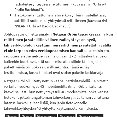
radioteitse yhteydessä reitittimeen (kuvassa rivi “Orbi w/
Radio Backhaul”).
Tietokone langattoman lähiverkon yli kiinni satelliitissa,
satelliitti radioteitse yhteydessä reitittimeen (kuvassa rivi
“WLAN + Orbi w/ Radio Backhaul”).
Johtopäätös on, että
ainakin Netgear Orbin tapauksessa, ja kun
reitittimen ja satelliitin välinen radioyhteys on hyvä,
lähiverkkojohdon käyttäminen reitittimen ja satelliitin välillä
ei ole tarpeen edes verkkopeaamisen kannalta
. Latenssin ero
radiotien ja ethernet-tien välillä on vain 1 - 2 millisekuntia. Se on
kuitenkin todettava, että radioteitse aina silloin tällöin jokin
paketti viivästyi luokkaa 8 millisekuntia. Tämä ei näy
testituloksissa, koska tulokset ovat sadan paketin keskiarvoja.
Netgear Orbi oli liitetty nettiin kaapelinettiyhteydellä. Tein testit
vertailun vuoksi myös 4G-mobiilinetillä ilman Orbia. Latenssi
kasvoi selvästi, kun nettiyhteys tuli 4G-modeemista jonka kanssa
tietokone jutteli langattoman lähiverkon yli. Ja tähän verrattuna
latenssi kasvoi jälleen lisää, kun jaoin tietokoneelle
lähiverkkoyhteyden 4G-yhteyttä käyttäneestä kännykästä.
wlan
mesh
lahiverkko
netgear
world-of-tanks