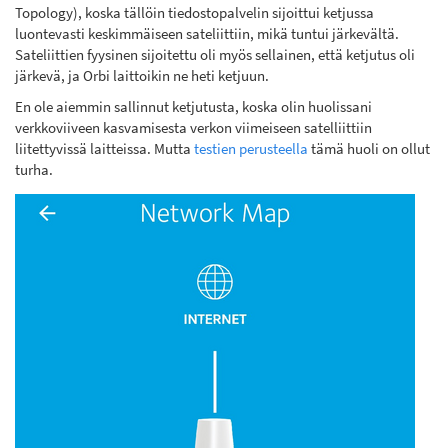
Topology), koska tällöin tiedostopalvelin sijoittui ketjussa
luontevasti keskimmäiseen sateliittiin, mikä tuntui järkevältä.
Sateliittien fyysinen sijoitettu oli myös sellainen, että ketjutus oli
järkevä, ja Orbi laittoikin ne heti ketjuun.
En ole aiemmin sallinnut ketjutusta, koska olin huolissani
verkkoviiveen kasvamisesta verkon viimeiseen satelliittiin
liitettyvissä laitteissa. Mutta
testien perusteella
tämä huoli on ollut
turha.