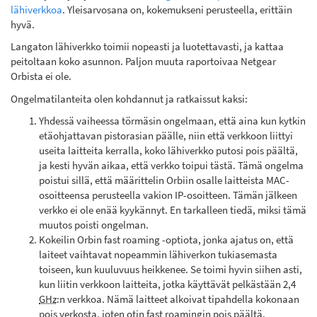
lähiverkkoa
. Yleisarvosana on, kokemukseni perusteella, erittäin
hyvä.
Langaton lähiverkko toimii nopeasti ja luotettavasti, ja kattaa
peitoltaan koko asunnon. Paljon muuta raportoivaa Netgear
Orbista ei ole.
Ongelmatilanteita olen kohdannut ja ratkaissut kaksi:
Yhdessä vaiheessa törmäsin ongelmaan, että aina kun kytkin
etäohjattavan pistorasian päälle, niin että verkkoon liittyi
useita laitteita kerralla, koko lähiverkko putosi pois päältä,
ja kesti hyvän aikaa, että verkko toipui tästä. Tämä ongelma
poistui sillä, että määrittelin Orbiin osalle laitteista MAC-
osoitteensa perusteella vakion IP-osoitteen. Tämän jälkeen
verkko ei ole enää kyykännyt. En tarkalleen tiedä, miksi tämä
muutos poisti ongelman.
Kokeilin Orbin fast roaming -optiota, jonka ajatus on, että
laiteet vaihtavat nopeammin lähiverkon tukiasemasta
toiseen, kun kuuluvuus heikkenee. Se toimi hyvin siihen asti,
kun liitin verkkoon laitteita, jotka käyttävät pelkästään 2,4
GHz
:n verkkoa. Nämä laitteet alkoivat tipahdella kokonaan
pois verkosta, joten otin fast roamingin pois päältä.