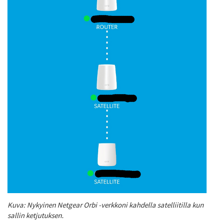
Kuva: Nykyinen Netgear Orbi -verkkoni kahdella satelliitilla kun
sallin ketjutuksen.