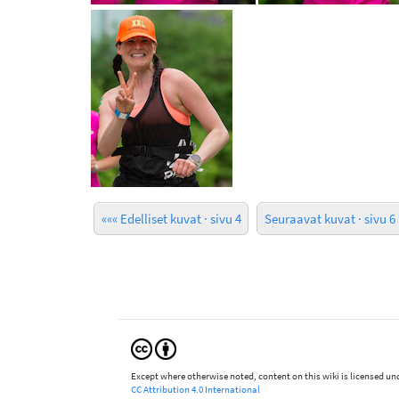
««« Edelliset kuvat · sivu 4
Seuraavat kuvat · sivu 6 
Except where otherwise noted, content on this wiki is licensed und
CC Attribution 4.0 International