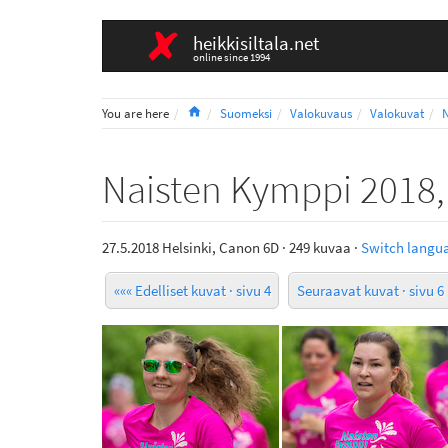
heikkisiltala.net
online since 1994
Home
You are here
Suomeksi
Valokuvaus
Valokuvat
Naisten Kymppi 2018, 
27.5.2018 Helsinki, Canon 6D · 249 kuvaa ·
Switch langua
««« Edelliset kuvat · sivu 4
Seuraavat kuvat · sivu 6 