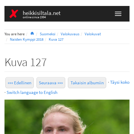
heikkisiltala.net
online since 1994
Home
You are here
Suomeksi
Valokuvaus
Valokuvat
Naisten Kymppi 2018
Kuva 127
Kuva 127
·
Täysi koko
««« Edellinen
Seuraava »»»
Takaisin albumiin
·
Switch language to English