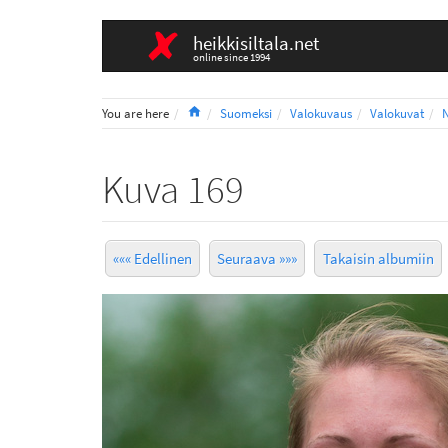
heikkisiltala.net
online since 1994
Home
You are here
Suomeksi
Valokuvaus
Valokuvat
Kuva 169
««« Edellinen
Seuraava »»»
Takaisin albumiin