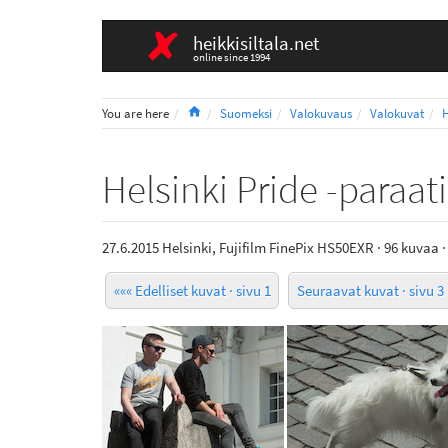
heikkisiltala.net
online since 1994
Home
You are here
Suomeksi
Valokuvaus
Valokuvat
H
Helsinki Pride -paraati
27.6.2015 Helsinki, Fujifilm FinePix HS50EXR · 96 kuvaa 
««« Edelliset kuvat · sivu 1
Seuraavat kuvat · sivu 3 