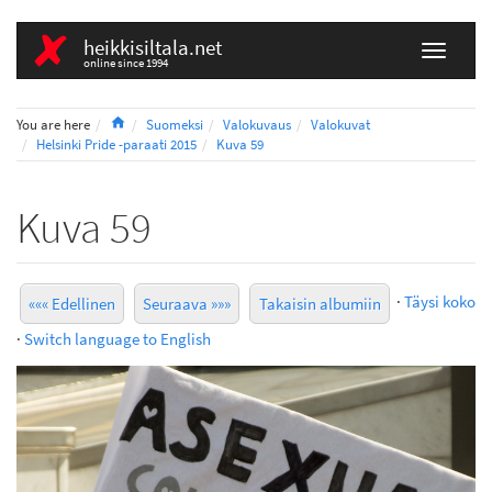
heikkisiltala.net
online since 1994
Home
You are here
Suomeksi
Valokuvaus
Valokuvat
Helsinki Pride -paraati 2015
Kuva 59
Kuva 59
·
Täysi koko
««« Edellinen
Seuraava »»»
Takaisin albumiin
·
Switch language to English