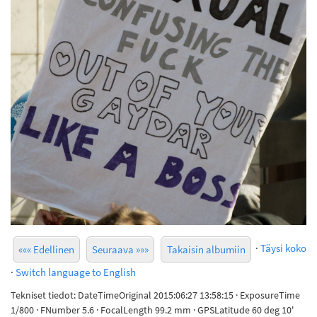
·
Täysi koko
««« Edellinen
Seuraava »»»
Takaisin albumiin
·
Switch language to English
Tekniset tiedot: DateTimeOriginal 2015:06:27 13:58:15 · ExposureTime
1/800 · FNumber 5.6 · FocalLength 99.2 mm · GPSLatitude 60 deg 10'