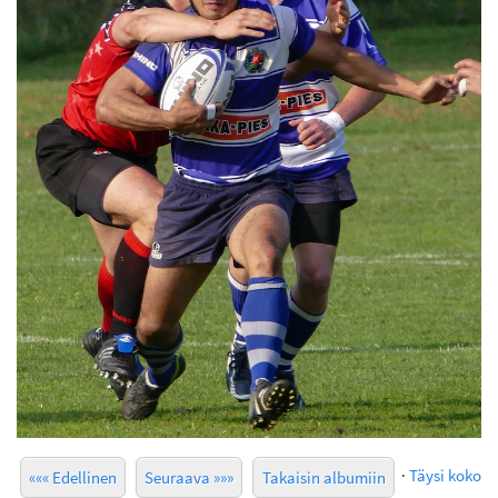
·
Täysi koko
««« Edellinen
Seuraava »»»
Takaisin albumiin