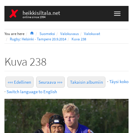
heikkisiltala.net
online since 1994
Home
You are here
Suomeksi
Valokuvaus
Valokuvat
Rugby: Helsinki - Tampere 20.9.2014
Kuva 238
Kuva 238
·
Täysi koko
««« Edellinen
Seuraava »»»
Takaisin albumiin
·
Switch language to English