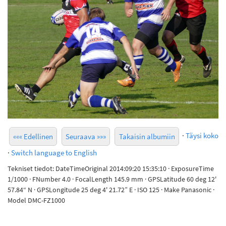
·
Täysi koko
««« Edellinen
Seuraava »»»
Takaisin albumiin
·
Switch language to English
Tekniset tiedot: DateTimeOriginal 2014:09:20 15:35:10 · ExposureTime
1/1000 · FNumber 4.0 · FocalLength 145.9 mm · GPSLatitude 60 deg 12'
57.84“ N · GPSLongitude 25 deg 4' 21.72” E · ISO 125 · Make Panasonic ·
Model DMC-FZ1000