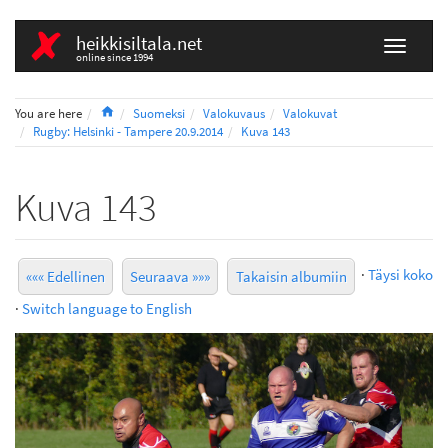
heikkisiltala.net
online since 1994
Home
You are here
Suomeksi
Valokuvaus
Valokuvat
Rugby: Helsinki - Tampere 20.9.2014
Kuva 143
Kuva 143
·
Täysi koko
««« Edellinen
Seuraava »»»
Takaisin albumiin
·
Switch language to English