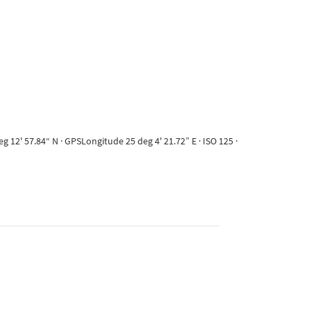
12' 57.84“ N · GPSLongitude 25 deg 4' 21.72” E · ISO 125 ·