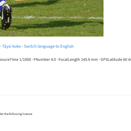
·
Täysi koko
·
Switch language to English
posureTime 1/1000 · FNumber 4.0 · FocalLength 145.9 mm · GPSLatitude 60 deg 
er the following license: