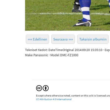
««« Edellinen
Seuraava »»»
Takaisin albumiin
Tekniset tiedot: DateTimeOriginal 2014:09:20 15:35:10 · Ex
Make Panasonic · Model DMC-FZ1000
Except where otherwise noted, content on this wiki is licensed und
CC Attribution 4.0 International