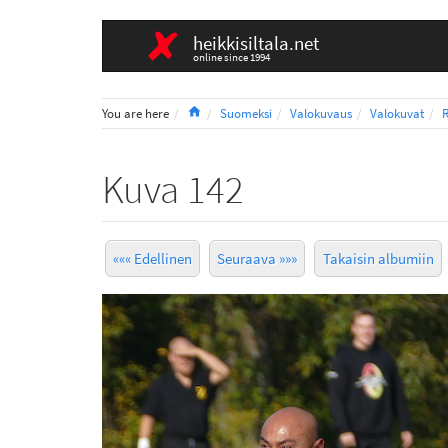
heikkisiltala.net
online since 1994
Home
You are here
Suomeksi
Valokuvaus
Valokuvat
R
Kuva 142
««« Edellinen
Seuraava »»»
Takaisin albumiin