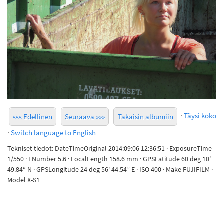
·
Täysi koko
««« Edellinen
Seuraava »»»
Takaisin albumiin
·
Switch language to English
Tekniset tiedot: DateTimeOriginal 2014:09:06 12:36:51 · ExposureTime
1/550 · FNumber 5.6 · FocalLength 158.6 mm · GPSLatitude 60 deg 10'
49.84“ N · GPSLongitude 24 deg 56' 44.54” E · ISO 400 · Make FUJIFILM ·
Model X-S1