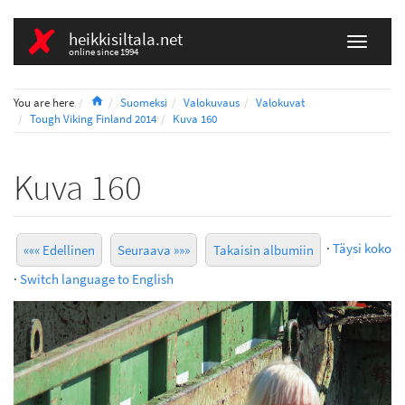
heikkisiltala.net
online since 1994
Home
You are here
Suomeksi
Valokuvaus
Valokuvat
Tough Viking Finland 2014
Kuva 160
Kuva 160
·
Täysi koko
««« Edellinen
Seuraava »»»
Takaisin albumiin
·
Switch language to English