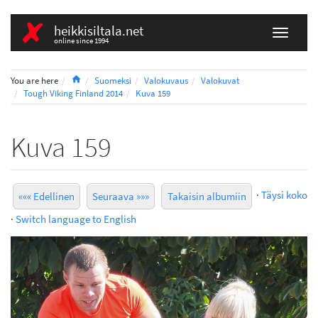
heikkisiltala.net
online since 1994
Home
You are here
Suomeksi
Valokuvaus
Valokuvat
Tough Viking Finland 2014
Kuva 159
Kuva 159
·
Täysi koko
««« Edellinen
Seuraava »»»
Takaisin albumiin
·
Switch language to English