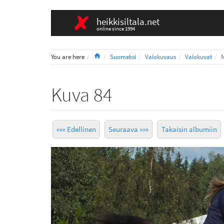
heikkisiltala.net
online since 1994
Home
You are here
Suomeksi
Valokuvaus
Valokuvat
Kuva 84
««« Edellinen
Seuraava »»»
Takaisin albumiin