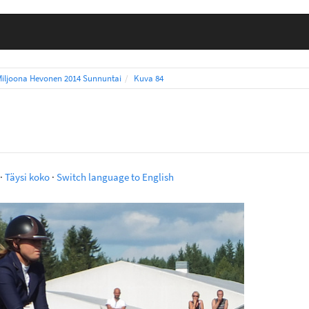
Miljoona Hevonen 2014 Sunnuntai
Kuva 84
·
Täysi koko
·
Switch language to English