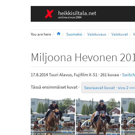
heikkisiltala.net
online since 1994
Home
You are here
Suomeksi
Valokuvaus
Valokuvat
Miljoona Hevonen 20
17.8.2014 Tuuri Alavus, Fujifilm X-S1 · 261 kuvaa ·
Switch
Tässä ensimmäiset kuvat ·
Seuraavat kuvat · sivu 2 »»»